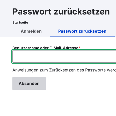
Direkt
zum
Passwort zurücksetzen
Inhalt
Startseite
Pfadnavigation
Anmelden
Passwort zurücksetzen
Primäre
Reiter
Benutzername oder E-Mail-Adresse
Anweisungen zum Zurücksetzen des Passworts werden